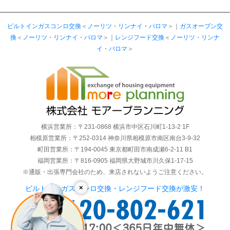
ビルトインガスコンロ交換
＜
ノーリツ
・
リンナイ
・
パロマ
＞｜
ガスオーブン交
換
＜
ノーリツ
・
リンナイ
・
パロマ
＞｜
レンジフード交換
＜
ノーリツ
・
リンナ
イ
・
パロマ
＞
横浜営業所：〒231-0868 横浜市中区石川町1-13-2 1F
相模原営業所：〒252-0314 神奈川県相模原市南区南台3-9-32
町田営業所：〒194-0045 東京都町田市南成瀬6-2-11 B1
福岡営業所：〒816-0905 福岡県大野城市川久保1-17-15
※通販・出張専門会社のため、来店されないようご注意ください。
×
ビルトインガスコンロ交換・レンジフード交換が激安！