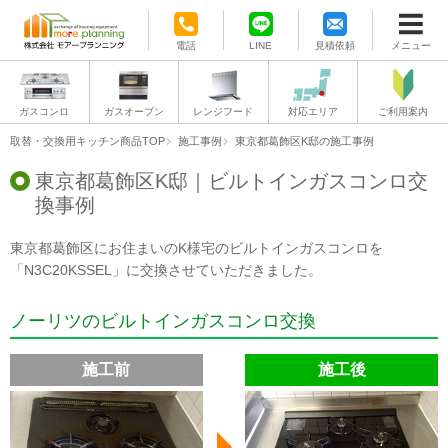
電話
LINE
見積依頼
メニュー
ガスコンロ
ガスオーブン
レンジフード
対応エリア
ご利用案内
取替・交換用キッチン商品TOP
施工事例
東京都葛飾区K邸の施工事例
東京都葛飾区K邸｜ビルトインガスコンロ交
換事例
東京都葛飾区にお住まいのK様宅のビルトインガスコンロを
「N3C20KSSEL」に交換させていただきました。
ノーリツのビルトインガスコンロ交換
施工前
施工後