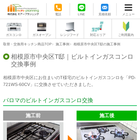
電話
LINE
見積依頼
メニュー
ガスコンロ
ガスオーブン
レンジフード
対応エリア
ご利用案内
取替・交換用キッチン商品TOP
施工事例
相模原市中央区T邸の施工事例
相模原市中央区T邸｜ビルトインガスコンロ
交換事例
相模原市中央区にお住まいのT様宅のビルトインガスコンロを「PD-
721WS-60CV」に交換させていただきました。
パロマのビルトインガスコンロ交換
施工前
施工後