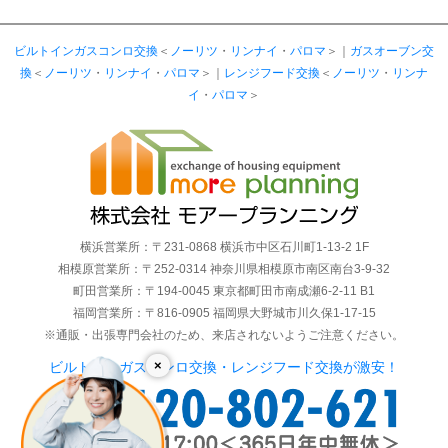
ビルトインガスコンロ交換
＜
ノーリツ
・
リンナイ
・
パロマ
＞｜
ガスオーブン交
換
＜
ノーリツ
・
リンナイ
・
パロマ
＞｜
レンジフード交換
＜
ノーリツ
・
リンナ
イ
・
パロマ
＞
横浜営業所：〒231-0868 横浜市中区石川町1-13-2 1F
相模原営業所：〒252-0314 神奈川県相模原市南区南台3-9-32
町田営業所：〒194-0045 東京都町田市南成瀬6-2-11 B1
福岡営業所：〒816-0905 福岡県大野城市川久保1-17-15
※通販・出張専門会社のため、来店されないようご注意ください。
×
ビルトインガスコンロ交換・レンジフード交換が激安！