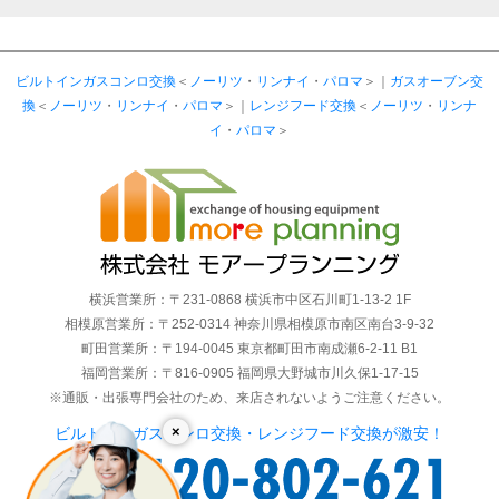
ビルトインガスコンロ交換
＜
ノーリツ
・
リンナイ
・
パロマ
＞｜
ガスオーブン交
換
＜
ノーリツ
・
リンナイ
・
パロマ
＞｜
レンジフード交換
＜
ノーリツ
・
リンナ
イ
・
パロマ
＞
横浜営業所：〒231-0868 横浜市中区石川町1-13-2 1F
相模原営業所：〒252-0314 神奈川県相模原市南区南台3-9-32
町田営業所：〒194-0045 東京都町田市南成瀬6-2-11 B1
福岡営業所：〒816-0905 福岡県大野城市川久保1-17-15
※通販・出張専門会社のため、来店されないようご注意ください。
×
ビルトインガスコンロ交換・レンジフード交換が激安！