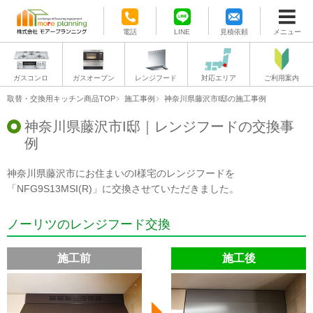
電話
LINE
見積依頼
メニュー
ガスコンロ
ガスオーブン
レンジフード
対応エリア
ご利用案内
取替・交換用キッチン商品TOP
施工事例
神奈川県藤沢市I邸の施工事例
神奈川県藤沢市I邸｜レンジフードの交換事
例
神奈川県藤沢市にお住まいのI様宅のレンジフードを
「NFG9S13MSI(R)」に交換させていただきました。
ノーリツのレンジフード交換
施工前
施工後