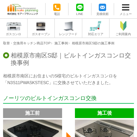
電話
LINE
見積依頼
メニュー
ガスコンロ
ガスオーブン
レンジフード
対応エリア
ご利用案内
取替・交換用キッチン商品TOP
施工事例
相模原市南区S邸の施工事例
相模原市南区S邸｜ビルトインガスコンロ交
換事例
相模原市南区にお住まいのS様宅のビルトインガスコンロを
「N3S11PWASKSTESC」に交換させていただきました。
ノーリツのビルトインガスコンロ交換
施工前
施工後