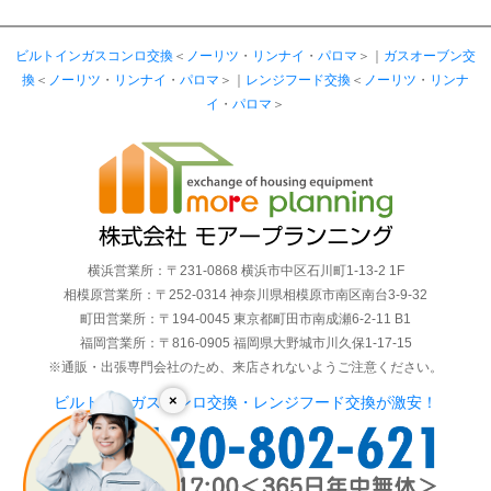
ビルトインガスコンロ交換
＜
ノーリツ
・
リンナイ
・
パロマ
＞｜
ガスオーブン交
換
＜
ノーリツ
・
リンナイ
・
パロマ
＞｜
レンジフード交換
＜
ノーリツ
・
リンナ
イ
・
パロマ
＞
横浜営業所：〒231-0868 横浜市中区石川町1-13-2 1F
相模原営業所：〒252-0314 神奈川県相模原市南区南台3-9-32
町田営業所：〒194-0045 東京都町田市南成瀬6-2-11 B1
福岡営業所：〒816-0905 福岡県大野城市川久保1-17-15
※通販・出張専門会社のため、来店されないようご注意ください。
×
ビルトインガスコンロ交換・レンジフード交換が激安！