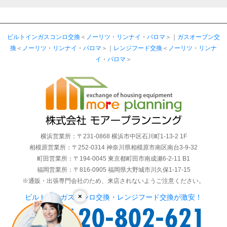
ビルトインガスコンロ交換
＜
ノーリツ
・
リンナイ
・
パロマ
＞｜
ガスオーブン交
換
＜
ノーリツ
・
リンナイ
・
パロマ
＞｜
レンジフード交換
＜
ノーリツ
・
リンナ
イ
・
パロマ
＞
横浜営業所：〒231-0868 横浜市中区石川町1-13-2 1F
相模原営業所：〒252-0314 神奈川県相模原市南区南台3-9-32
町田営業所：〒194-0045 東京都町田市南成瀬6-2-11 B1
福岡営業所：〒816-0905 福岡県大野城市川久保1-17-15
※通販・出張専門会社のため、来店されないようご注意ください。
×
ビルトインガスコンロ交換・レンジフード交換が激安！