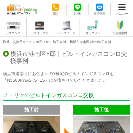
電話
LINE
見積依頼
メニュー
ガスコンロ
ガスオーブン
レンジフード
対応エリア
ご利用案内
取替・交換用キッチン商品TOP
施工事例
横浜市港南区Y邸の施工事例
横浜市港南区Y邸｜ビルトインガスコンロ交
換事例
横浜市港南区にお住まいのY様宅のビルトインガスコンロを
「N3S08PWASKSTES」に交換させていただきました。
ノーリツのビルトインガスコンロ交換
施工前
施工後