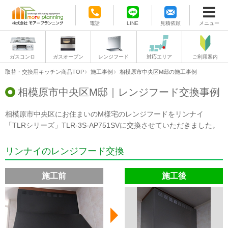
電話
LINE
見積依頼
メニュー
ガスコンロ
ガスオーブン
レンジフード
対応エリア
ご利用案内
取替・交換用キッチン商品TOP
施工事例
相模原市中央区M邸の施工事例
相模原市中央区M邸｜レンジフード交換事例
相模原市中央区にお住まいのM様宅のレンジフードをリンナイ
「TLRシリーズ」TLR-3S-AP751SVに交換させていただきました。
リンナイのレンジフード交換
施工前
施工後