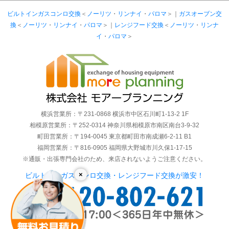
ビルトインガスコンロ交換
＜
ノーリツ
・
リンナイ
・
パロマ
＞｜
ガスオーブン交
換
＜
ノーリツ
・
リンナイ
・
パロマ
＞｜
レンジフード交換
＜
ノーリツ
・
リンナ
イ
・
パロマ
＞
横浜営業所：〒231-0868 横浜市中区石川町1-13-2 1F
相模原営業所：〒252-0314 神奈川県相模原市南区南台3-9-32
町田営業所：〒194-0045 東京都町田市南成瀬6-2-11 B1
福岡営業所：〒816-0905 福岡県大野城市川久保1-17-15
※通販・出張専門会社のため、来店されないようご注意ください。
×
ビルトインガスコンロ交換・レンジフード交換が激安！