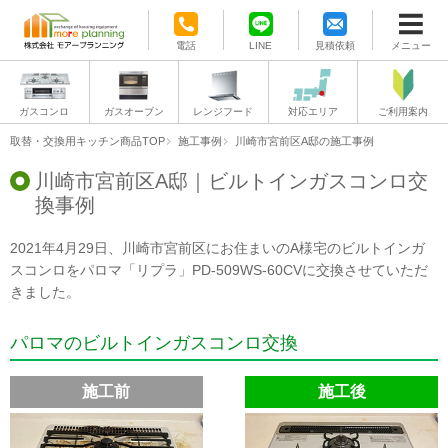
電話
LINE
見積依頼
メニュー
ガスコンロ
ガスオーブン
レンジフード
対応エリア
ご利用案内
取替・交換用キッチン商品TOP
施工事例
川崎市宮前区A邸の施工事例
川崎市宮前区A邸｜ビルトインガスコンロ交
換事例
2021年4月29日、川崎市宮前区にお住まいのA様宅のビルトインガ
スコンロをパロマ「リプラ」PD-509WS-60CVに交換させていただ
きました。
パロマのビルトインガスコンロ交換
施工前
施工後