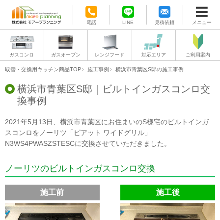
電話
LINE
見積依頼
メニュー
ガスコンロ
ガスオーブン
レンジフード
対応エリア
ご利用案内
取替・交換用キッチン商品TOP
施工事例
横浜市青葉区S邸の施工事例
横浜市青葉区S邸｜ビルトインガスコンロ交
換事例
2021年5月13日、横浜市青葉区にお住まいのS様宅のビルトインガ
スコンロをノーリツ「ピアット ワイドグリル」
N3WS4PWASZSTESCに交換させていただきました。
ノーリツのビルトインガスコンロ交換
施工前
施工後