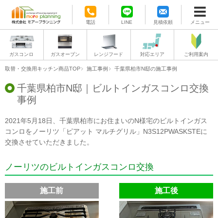
電話
LINE
見積依頼
メニュー
ガスコンロ
ガスオーブン
レンジフード
対応エリア
ご利用案内
取替・交換用キッチン商品TOP
施工事例
千葉県柏市N邸の施工事例
千葉県柏市N邸｜ビルトインガスコンロ交換
事例
2021年5月18日、千葉県柏市にお住まいのN様宅のビルトインガス
コンロをノーリツ「ピアット マルチグリル」N3S12PWASKSTEに
交換させていただきました。
ノーリツのビルトインガスコンロ交換
施工前
施工後