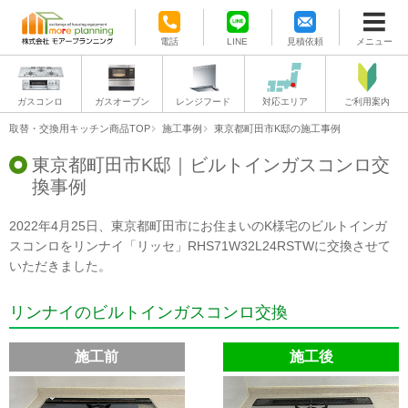
電話
LINE
見積依頼
メニュー
ガスコンロ
ガスオーブン
レンジフード
対応エリア
ご利用案内
取替・交換用キッチン商品TOP
施工事例
東京都町田市K邸の施工事例
東京都町田市K邸｜ビルトインガスコンロ交
換事例
2022年4月25日、東京都町田市にお住まいのK様宅のビルトインガ
スコンロをリンナイ「リッセ」RHS71W32L24RSTWに交換させて
いただきました。
リンナイのビルトインガスコンロ交換
施工前
施工後