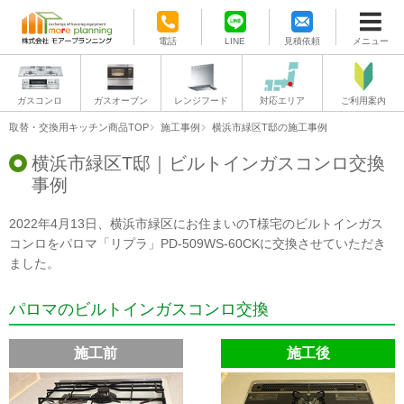
電話
LINE
見積依頼
メニュー
ガスコンロ
ガスオーブン
レンジフード
対応エリア
ご利用案内
取替・交換用キッチン商品TOP
施工事例
横浜市緑区T邸の施工事例
横浜市緑区T邸｜ビルトインガスコンロ交換
事例
2022年4月13日、横浜市緑区にお住まいのT様宅のビルトインガス
コンロをパロマ「リプラ」PD-509WS-60CKに交換させていただき
ました。
パロマのビルトインガスコンロ交換
施工前
施工後