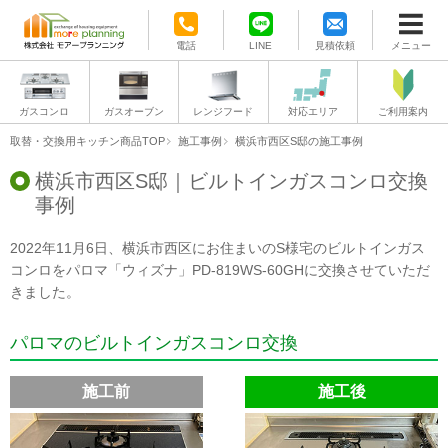
電話
LINE
見積依頼
メニュー
ガスコンロ
ガスオーブン
レンジフード
対応エリア
ご利用案内
取替・交換用キッチン商品TOP
施工事例
横浜市西区S邸の施工事例
横浜市西区S邸｜ビルトインガスコンロ交換
事例
2022年11月6日、横浜市西区にお住まいのS様宅のビルトインガス
コンロをパロマ「ウィズナ」PD-819WS-60GHに交換させていただ
きました。
パロマのビルトインガスコンロ交換
施工前
施工後