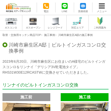
電話
LINE
見積依頼
メニュー
ガスコンロ
ガスオーブン
レンジフード
対応エリア
ご利用案内
取替・交換用キッチン商品TOP
施工事例
川崎市麻生区A邸の施工事例
川崎市麻生区A邸｜ビルトインガスコンロ交
換事例
2023年6月20日、川崎市麻生区にお住まいのA様宅のビルトインガ
スコンロをリンナイ「デリシア3V乾電池タイプ」
RHS31W30E12RCASTWに交換させていただきました。
リンナイのビルトインガスコンロ交換
施工前
施工後