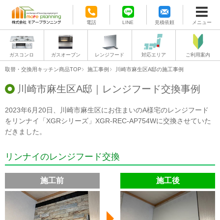
電話
LINE
見積依頼
メニュー
ガスコンロ
ガスオーブン
レンジフード
対応エリア
ご利用案内
取替・交換用キッチン商品TOP
施工事例
川崎市麻生区A邸の施工事例
川崎市麻生区A邸｜レンジフード交換事例
2023年6月20日、川崎市麻生区にお住まいのA様宅のレンジフード
をリンナイ「XGRシリーズ」XGR-REC-AP754Wに交換させていた
だきました。
リンナイのレンジフード交換
施工前
施工後