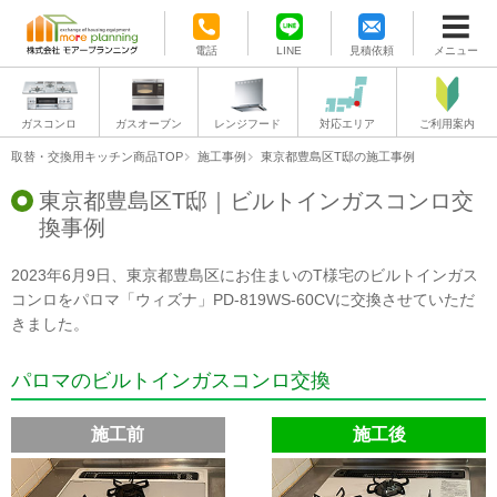
電話
LINE
見積依頼
メニュー
ガスコンロ
ガスオーブン
レンジフード
対応エリア
ご利用案内
取替・交換用キッチン商品TOP
施工事例
東京都豊島区T邸の施工事例
東京都豊島区T邸｜ビルトインガスコンロ交
換事例
2023年6月9日、東京都豊島区にお住まいのT様宅のビルトインガス
コンロをパロマ「ウィズナ」PD-819WS-60CVに交換させていただ
きました。
パロマのビルトインガスコンロ交換
施工前
施工後