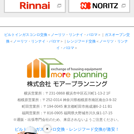
ビルトインガスコンロ交換
＜
ノーリツ
・
リンナイ
・
パロマ
＞｜
ガスオーブン交
換
＜
ノーリツ
・
リンナイ
・
パロマ
＞｜
レンジフード交換
＜
ノーリツ
・
リンナ
イ
・
パロマ
＞
横浜営業所：〒231-0868 横浜市中区石川町1-13-2 1F
相模原営業所：〒252-0314 神奈川県相模原市南区南台3-9-32
町田営業所：〒194-0045 東京都町田市南成瀬6-2-11 B1
福岡営業所：〒816-0905 福岡県大野城市川久保1-17-15
※通販・出張専門会社のため、来店されないようご注意ください。
×
ビルトインガスコンロ交換・レンジフード交換が激安！