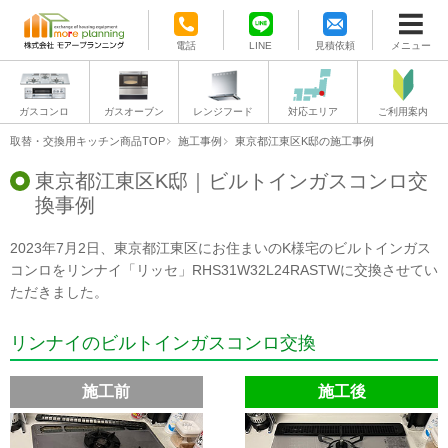
電話
LINE
見積依頼
メニュー
ガスコンロ
ガスオーブン
レンジフード
対応エリア
ご利用案内
取替・交換用キッチン商品TOP
施工事例
東京都江東区K邸の施工事例
東京都江東区K邸｜ビルトインガスコンロ交
換事例
2023年7月2日、東京都江東区にお住まいのK様宅のビルトインガス
コンロをリンナイ「リッセ」RHS31W32L24RASTWに交換させてい
ただきました。
リンナイのビルトインガスコンロ交換
施工前
施工後