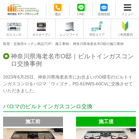
電話
LINE
見積依頼
メニュー
ガスコンロ
ガスオーブン
レンジフード
対応エリア
ご利用案内
取替・交換用キッチン商品TOP
施工事例
神奈川県海老名市O邸の施工事例
神奈川県海老名市O邸｜ビルトインガスコン
ロ交換事例
2023年6月25日、神奈川県海老名市にお住まいのO様宅のビルトイ
ンガスコンロをパロマ「ウィズナ」PD-819WS-60CVに交換させて
いただきました。
パロマのビルトインガスコンロ交換
施工前
施工後