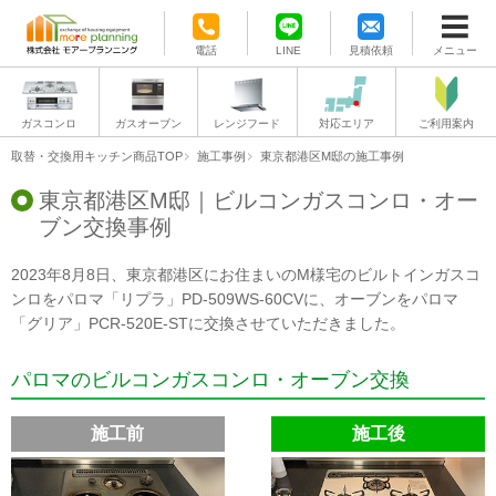
電話
LINE
見積依頼
メニュー
ガスコンロ
ガスオーブン
レンジフード
対応エリア
ご利用案内
取替・交換用キッチン商品TOP
施工事例
東京都港区M邸の施工事例
東京都港区M邸｜ビルコンガスコンロ・オー
ブン交換事例
2023年8月8日、東京都港区にお住まいのM様宅のビルトインガスコ
ンロをパロマ「リプラ」PD-509WS-60CVに、オーブンをパロマ
「グリア」PCR-520E-STに交換させていただきました。
パロマのビルコンガスコンロ・オーブン交換
施工前
施工後