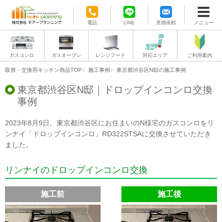
電話
LINE
見積依頼
メニュー
ガスコンロ
ガスオーブン
レンジフード
対応エリア
ご利用案内
取替・交換用キッチン商品TOP
施工事例
東京都渋谷区N邸の施工事例
東京都渋谷区N邸｜ドロップインコンロ交換
事例
2023年8月9日、東京都渋谷区にお住まいのN様宅のガスコンロをリ
ンナイ「ドロップインコンロ」RD322STSAに交換させていただき
ました。
リンナイのドロップインコンロ交換
施工前
施工後