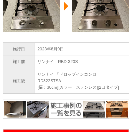
施行日
2023年8月9日
施工前
リンナイ：RBD-320S
リンナイ 「ドロップインコンロ」
施工後
RD322STSA
[幅：30cm][カラー：ステンレス][2口タイプ]