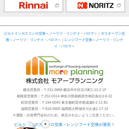
ビルトインガスコンロ交換
＜
ノーリツ
・
リンナイ
・
パロマ
＞｜
ガスオーブン交
換
＜
ノーリツ
・
リンナイ
・
パロマ
＞｜
レンジフード交換
＜
ノーリツ
・
リンナ
イ
・
パロマ
＞
横浜営業所：〒231-0868 横浜市中区石川町1-13-2 1F
相模原営業所：〒252-0314 神奈川県相模原市南区南台3-9-32
町田営業所：〒194-0045 東京都町田市南成瀬6-2-11 B1
福岡営業所：〒816-0905 福岡県大野城市川久保1-17-15
※通販・出張専門会社のため、来店されないようご注意ください。
×
ビルトインガスコンロ交換・レンジフード交換が激安！