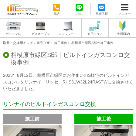
電話
LINE
見積依頼
メニュー
ガスコンロ
ガスオーブン
レンジフード
対応エリア
ご利用案内
取替・交換用キッチン商品TOP
施工事例
相模原市緑区S邸の施工事例
相模原市緑区S邸｜ビルトインガスコンロ交
換事例
2023年8月12日、相模原市緑区にお住まいのS様宅のビルトインガ
スコンロをリンナイ「リッセ」RHS31W32L24RASTWに交換させて
いただきました。
リンナイのビルトインガスコンロ交換
施工前
施工後