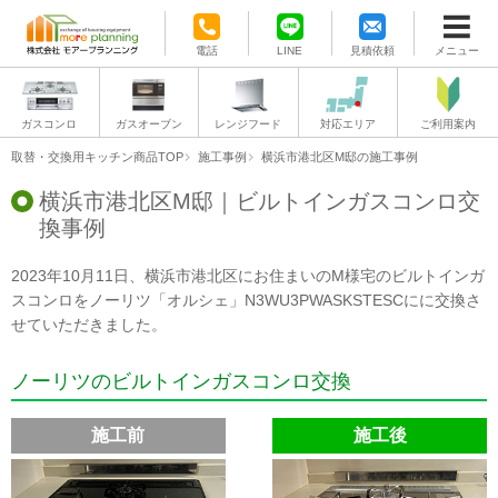
電話
LINE
見積依頼
メニュー
ガスコンロ
ガスオーブン
レンジフード
対応エリア
ご利用案内
取替・交換用キッチン商品TOP
施工事例
横浜市港北区M邸の施工事例
横浜市港北区M邸｜ビルトインガスコンロ交
換事例
2023年10月11日、横浜市港北区にお住まいのM様宅のビルトインガ
スコンロをノーリツ「オルシェ」N3WU3PWASKSTESCにに交換さ
せていただきました。
ノーリツのビルトインガスコンロ交換
施工前
施工後