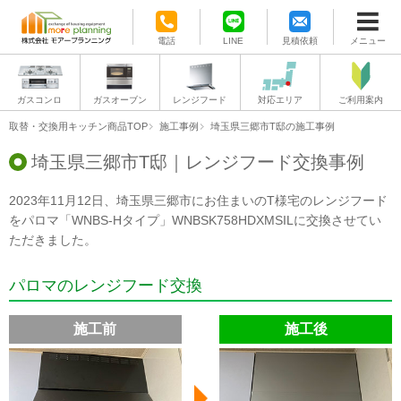
電話
LINE
見積依頼
メニュー
ガスコンロ
ガスオーブン
レンジフード
対応エリア
ご利用案内
取替・交換用キッチン商品TOP
施工事例
埼玉県三郷市T邸の施工事例
埼玉県三郷市T邸｜レンジフード交換事例
2023年11月12日、埼玉県三郷市にお住まいのT様宅のレンジフード
をパロマ「WNBS-Hタイプ」WNBSK758HDXMSILに交換させてい
ただきました。
パロマのレンジフード交換
施工前
施工後