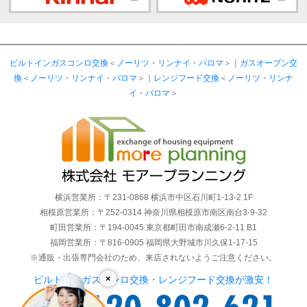
ビルトインガスコンロ交換
＜
ノーリツ
・
リンナイ
・
パロマ
＞｜
ガスオーブン交
換
＜
ノーリツ
・
リンナイ
・
パロマ
＞｜
レンジフード交換
＜
ノーリツ
・
リンナ
イ
・
パロマ
＞
横浜営業所：〒231-0868 横浜市中区石川町1-13-2 1F
相模原営業所：〒252-0314 神奈川県相模原市南区南台3-9-32
町田営業所：〒194-0045 東京都町田市南成瀬6-2-11 B1
福岡営業所：〒816-0905 福岡県大野城市川久保1-17-15
※通販・出張専門会社のため、来店されないようご注意ください。
×
ビルトインガスコンロ交換・レンジフード交換が激安！