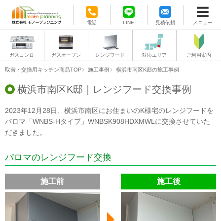
電話
LINE
見積依頼
メニュー
ガスコンロ
ガスオーブン
レンジフード
対応エリア
ご利用案内
取替・交換用キッチン商品TOP
施工事例
横浜市南区K邸の施工事例
横浜市南区K邸｜レンジフード交換事例
2023年12月28日、横浜市南区にお住まいのK様宅のレンジフードを
パロマ「WNBS-Hタイプ」WNBSK908HDXMWLに交換させていた
だきました。
パロマのレンジフード交換
施工前
施工後