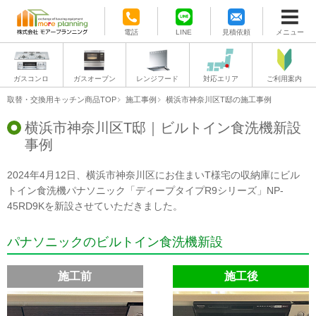
電話
LINE
見積依頼
メニュー
ガスコンロ
ガスオーブン
レンジフード
対応エリア
ご利用案内
取替・交換用キッチン商品TOP
施工事例
横浜市神奈川区T邸の施工事例
横浜市神奈川区T邸｜ビルトイン食洗機新設
事例
2024年4月12日、横浜市神奈川区にお住まいT様宅の収納庫にビル
トイン食洗機パナソニック「ディープタイプR9シリーズ」NP-
45RD9Kを新設させていただきました。
パナソニックのビルトイン食洗機新設
施工前
施工後