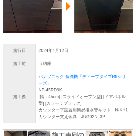
施行日
2024年4月12日
施工前
収納庫
パナソニック 食洗機「ディープタイプR9シリ
ーズ」
NP-45RD9K
施工後
[幅：45cm] [スライドオープン型] [ドアパネル
型] [カラー：ブラック]
カウンター下設置用簡易排水管キット：N-KH1
カウンター支え金具：JUG02NL3P