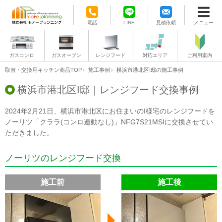
電話
LINE
見積依頼
メニュー
ガスコンロ
ガスオーブン
レンジフード
対応エリア
ご利用案内
取替・交換用キッチン商品TOP
施工事例
横浜市港北区I邸の施工事例
横浜市港北区I邸｜レンジフード交換事例
2024年2月21日、横浜市港北区にお住まいのI様宅のレンジフードを
ノーリツ「クララ(コンロ連動なし)」NFG7S21MSIに交換させてい
ただきました。
ノーリツのレンジフード交換
施工前
施工後