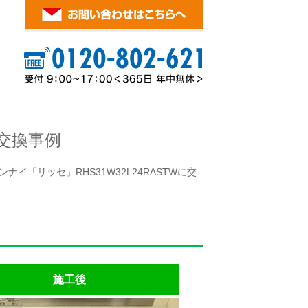
交換事例
イ「リッセ」RHS31W32L24RASTWに交
施工後