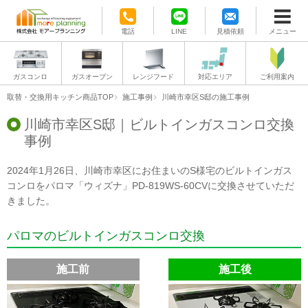
電話
LINE
見積依頼
メニュー
ガスコンロ
ガスオーブン
レンジフード
対応エリア
ご利用案内
取替・交換用キッチン商品TOP
施工事例
川崎市幸区S邸の施工事例
川崎市幸区S邸｜ビルトインガスコンロ交換
事例
2024年1月26日、川崎市幸区にお住まいのS様宅のビルトインガス
コンロをパロマ「ウィズナ」PD-819WS-60CVに交換させていただ
きました。
パロマのビルトインガスコンロ交換
施工前
施工後