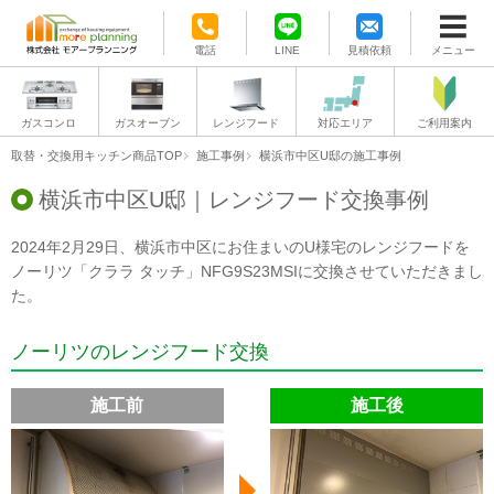
電話
LINE
見積依頼
メニュー
ガスコンロ
ガスオーブン
レンジフード
対応エリア
ご利用案内
取替・交換用キッチン商品TOP
施工事例
横浜市中区U邸の施工事例
横浜市中区U邸｜レンジフード交換事例
2024年2月29日、横浜市中区にお住まいのU様宅のレンジフードを
ノーリツ「クララ タッチ」NFG9S23MSIに交換させていただきまし
た。
ノーリツのレンジフード交換
施工前
施工後