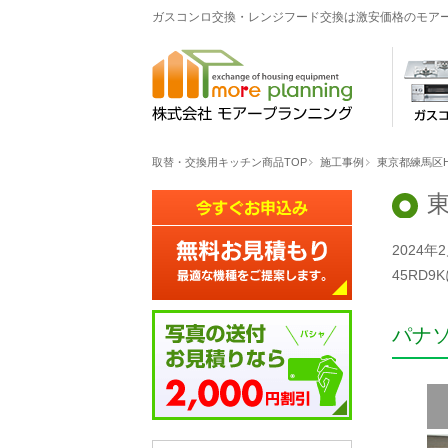
ガスコンロ交換・レンジフード交換は激安価格のモア
取替・交換用キッチン商品TOP
施工事例
東京都練馬区
2024
45RD
パナ