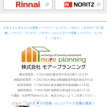
ビルトインガスコンロ交換
＜
ノーリツ
・
リンナイ
・
パロマ
＞｜
ガスオーブン交
換
＜
ノーリツ
・
リンナイ
・
パロマ
＞｜
レンジフード交換
＜
ノーリツ
・
リンナ
イ
・
パロマ
＞
横浜営業所：〒231-0868 横浜市中区石川町1-13-2 1F
相模原営業所：〒252-0314 神奈川県相模原市南区南台3-9-32
町田営業所：〒194-0045 東京都町田市南成瀬6-2-11 B1
福岡営業所：〒816-0905 福岡県大野城市川久保1-17-15
※通販・出張専門会社のため、来店されないようご注意ください。
×
ビルトインガスコンロ交換・レンジフード交換が激安！