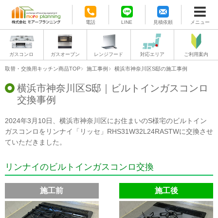
電話
LINE
見積依頼
メニュー
ガスコンロ
ガスオーブン
レンジフード
対応エリア
ご利用案内
取替・交換用キッチン商品TOP
施工事例
横浜市神奈川区S邸の施工事例
横浜市神奈川区S邸｜ビルトインガスコンロ
交換事例
2024年3月10日、横浜市神奈川区にお住まいのS様宅のビルトイン
ガスコンロをリンナイ「リッセ」RHS31W32L24RASTWに交換させ
ていただきました。
リンナイのビルトインガスコンロ交換
施工前
施工後