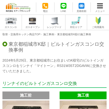
電話
LINE
見積依頼
メニュー
ガスコンロ
ガスオーブン
レンジフード
対応エリア
ご利用案内
取替・交換用キッチン商品TOP
施工事例
東京都稲城市K邸の施工事例
東京都稲城市K邸｜ビルトインガスコンロ交
換事例
2024年5月29日、東京都稲城市にお住まいのK様宅のビルトインガ
スコンロをリンナイ「マイトーン」RS31W35T2DGAVWに交換させ
ていただきました。
リンナイのビルトインガスコンロ交換
施工前
施工後