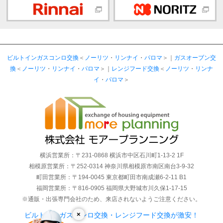
ビルトインガスコンロ交換
＜
ノーリツ
・
リンナイ
・
パロマ
＞｜
ガスオーブン交
換
＜
ノーリツ
・
リンナイ
・
パロマ
＞｜
レンジフード交換
＜
ノーリツ
・
リンナ
イ
・
パロマ
＞
横浜営業所：〒231-0868 横浜市中区石川町1-13-2 1F
相模原営業所：〒252-0314 神奈川県相模原市南区南台3-9-32
町田営業所：〒194-0045 東京都町田市南成瀬6-2-11 B1
福岡営業所：〒816-0905 福岡県大野城市川久保1-17-15
※通販・出張専門会社のため、来店されないようご注意ください。
×
ビルトインガスコンロ交換・レンジフード交換が激安！