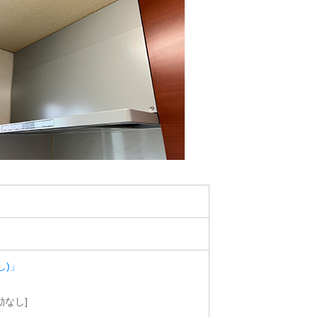
し)」
動なし]