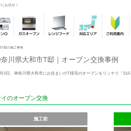
ーにお任せ！
市T邸の施工事例
神奈川県大和市T邸｜オーブン交換事例
年9月3日、神奈川県大和市にお住まいのT様宅のオーブンをリンナイ「S15シ
ナイのオーブン交換
施工前