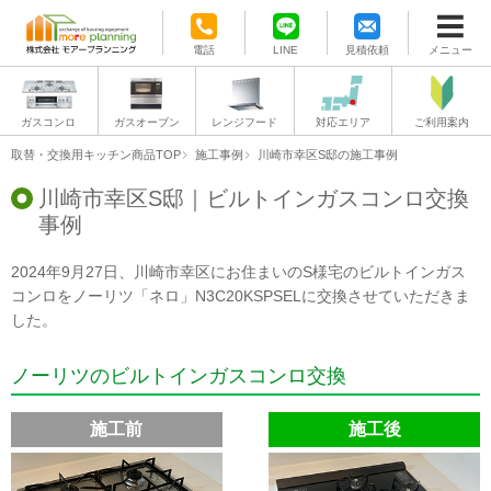
電話
LINE
見積依頼
メニュー
ガスコンロ
ガスオーブン
レンジフード
対応エリア
ご利用案内
取替・交換用キッチン商品TOP
施工事例
川崎市幸区S邸の施工事例
川崎市幸区S邸｜ビルトインガスコンロ交換
事例
2024年9月27日、川崎市幸区にお住まいのS様宅のビルトインガス
コンロをノーリツ「ネロ」N3C20KSPSELに交換させていただきま
した。
ノーリツのビルトインガスコンロ交換
施工前
施工後