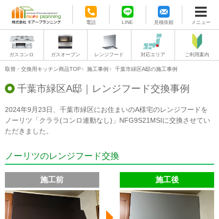
電話
LINE
見積依頼
メニュー
ガスコンロ
ガスオーブン
レンジフード
対応エリア
ご利用案内
取替・交換用キッチン商品TOP
施工事例
千葉市緑区A邸の施工事例
千葉市緑区A邸｜レンジフード交換事例
2024年9月23日、千葉市緑区にお住まいのA様宅のレンジフードを
ノーリツ「クララ(コンロ連動なし)」NFG9S21MSIに交換させてい
ただきました。
ノーリツのレンジフード交換
施工前
施工後