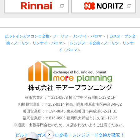
ビルトインガスコンロ交換
＜
ノーリツ
・
リンナイ
・
パロマ
＞｜
ガスオーブン交
換
＜
ノーリツ
・
リンナイ
・
パロマ
＞｜
レンジフード交換
＜
ノーリツ
・
リンナ
イ
・
パロマ
＞
横浜営業所：〒231-0868 横浜市中区石川町1-13-2 1F
相模原営業所：〒252-0314 神奈川県相模原市南区南台3-9-32
町田営業所：〒194-0045 東京都町田市南成瀬6-2-11 B1
福岡営業所：〒816-0905 福岡県大野城市川久保1-17-15
※通販・出張専門会社のため、来店されないようご注意ください。
×
ビルトインガスコンロ交換・レンジフード交換が激安！