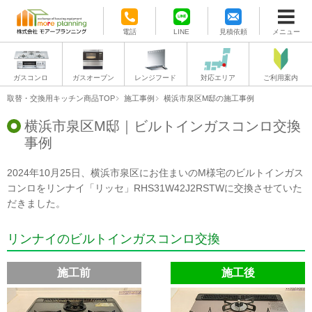
電話
LINE
見積依頼
メニュー
ガスコンロ
ガスオーブン
レンジフード
対応エリア
ご利用案内
取替・交換用キッチン商品TOP
施工事例
横浜市泉区M邸の施工事例
横浜市泉区M邸｜ビルトインガスコンロ交換
事例
2024年10月25日、横浜市泉区にお住まいのM様宅のビルトインガス
コンロをリンナイ「リッセ」RHS31W42J2RSTWに交換させていた
だきました。
リンナイのビルトインガスコンロ交換
施工前
施工後