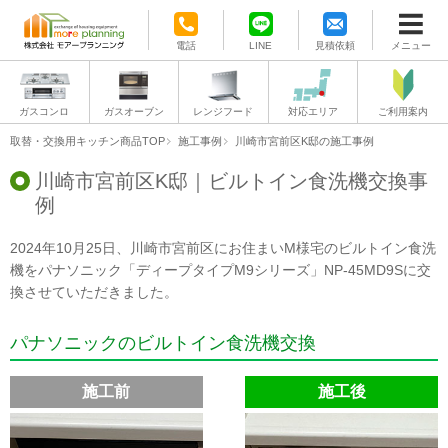
電話
LINE
見積依頼
メニュー
ガスコンロ
ガスオーブン
レンジフード
対応エリア
ご利用案内
取替・交換用キッチン商品TOP
施工事例
川崎市宮前区K邸の施工事例
川崎市宮前区K邸｜ビルトイン食洗機交換事
例
2024年10月25日、川崎市宮前区にお住まいM様宅のビルトイン食洗
機をパナソニック「ディープタイプM9シリーズ」NP-45MD9Sに交
換させていただきました。
パナソニックのビルトイン食洗機交換
施工前
施工後