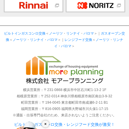
ビルトインガスコンロ交換
＜
ノーリツ
・
リンナイ
・
パロマ
＞｜
ガスオーブン交
換
＜
ノーリツ
・
リンナイ
・
パロマ
＞｜
レンジフード交換
＜
ノーリツ
・
リンナ
イ
・
パロマ
＞
横浜営業所：〒231-0868 横浜市中区石川町1-13-2 1F
相模原営業所：〒252-0314 神奈川県相模原市南区南台3-9-32
町田営業所：〒194-0045 東京都町田市南成瀬6-2-11 B1
福岡営業所：〒816-0905 福岡県大野城市川久保1-17-15
※通販・出張専門会社のため、来店されないようご注意ください。
×
ビルトインガスコンロ交換・レンジフード交換が激安！