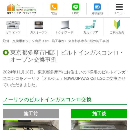
電話
LINE
見積依頼
メニュー
ガスコンロ
ガスオーブン
レンジフード
対応エリア
ご利用案内
取替・交換用キッチン商品TOP
施工事例
東京都多摩市H邸の施工事例
東京都多摩市H邸｜ビルトインガスコンロ・
オーブン交換事例
2024年11月18日、東京都多摩市にお住まいのH様宅のビルトインガ
スコンロをノーリツ「オルシェ」N3WU3PWASKSTESCに交換させ
ていただきました。
ノーリツのビルトインガスコンロ交換
施工前
施工後