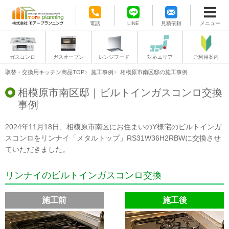
電話
LINE
見積依頼
メニュー
ガスコンロ
ガスオーブン
レンジフード
対応エリア
ご利用案内
取替・交換用キッチン商品TOP
施工事例
相模原市南区邸の施工事例
相模原市南区邸｜ビルトインガスコンロ交換
事例
2024年11月18日、相模原市南区にお住まいのY様宅のビルトインガ
スコンロをリンナイ「メタルトップ」RS31W36H2RBWに交換させ
ていただきました。
リンナイのビルトインガスコンロ交換
施工前
施工後