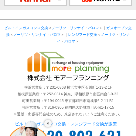
ビルトインガスコンロ交換
＜
ノーリツ
・
リンナイ
・
パロマ
＞｜
ガスオーブン交
換
＜
ノーリツ
・
リンナイ
・
パロマ
＞｜
レンジフード交換
＜
ノーリツ
・
リンナ
イ
・
パロマ
＞
横浜営業所：〒231-0868 横浜市中区石川町1-13-2 1F
相模原営業所：〒252-0314 神奈川県相模原市南区南台3-9-32
町田営業所：〒194-0045 東京都町田市南成瀬6-2-11 B1
福岡営業所：〒816-0905 福岡県大野城市川久保1-17-15
※通販・出張専門会社のため、来店されないようご注意ください。
×
ビルトインガスコンロ交換・レンジフード交換が激安！