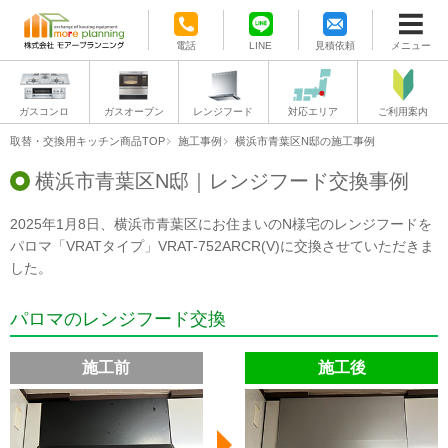
電話
LINE
見積依頼
メニュー
ガスコンロ
ガスオーブン
レンジフード
対応エリア
ご利用案内
取替・交換用キッチン商品TOP
施工事例
横浜市青葉区N邸の施工事例
横浜市青葉区N邸｜レンジフード交換事例
2025年1月8日、横浜市青葉区にお住まいのN様宅のレンジフードを
パロマ「VRATタイプ」VRAT-752ARCR(V)に交換させていただきま
した。
パロマのレンジフード交換
施工前
施工後