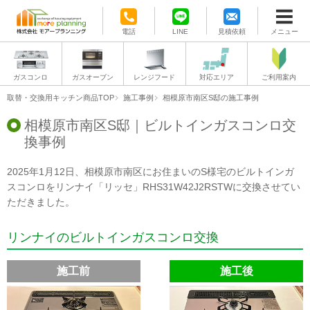
電話
LINE
見積依頼
メニュー
ガスコンロ
ガスオーブン
レンジフード
対応エリア
ご利用案内
取替・交換用キッチン商品TOP
施工事例
相模原市南区S邸の施工事例
相模原市南区S邸｜ビルトインガスコンロ交
換事例
2025年1月12日、相模原市南区にお住まいのS様宅のビルトインガ
スコンロをリンナイ「リッセ」RHS31W42J2RSTWに交換させてい
ただきました。
リンナイのビルトインガスコンロ交換
施工前
施工後