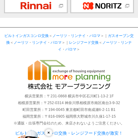
ビルトインガスコンロ交換
＜
ノーリツ
・
リンナイ
・
パロマ
＞｜
ガスオーブン交
換
＜
ノーリツ
・
リンナイ
・
パロマ
＞｜
レンジフード交換
＜
ノーリツ
・
リンナ
イ
・
パロマ
＞
横浜営業所：〒231-0868 横浜市中区石川町1-13-2 1F
相模原営業所：〒252-0314 神奈川県相模原市南区南台3-9-32
町田営業所：〒194-0045 東京都町田市南成瀬6-2-11 B1
福岡営業所：〒816-0905 福岡県大野城市川久保1-17-15
※通販・出張専門会社のため、来店されないようご注意ください。
×
ビルトインガスコンロ交換・レンジフード交換が激安！