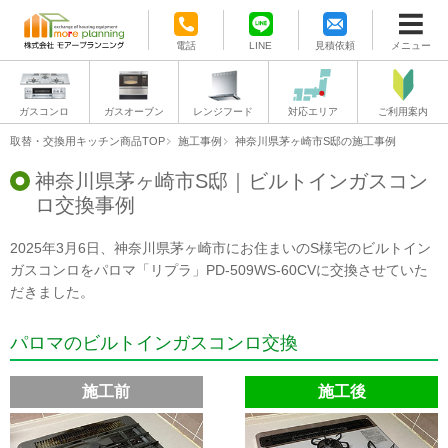
電話
LINE
見積依頼
メニュー
ガスコンロ
ガスオーブン
レンジフード
対応エリア
ご利用案内
取替・交換用キッチン商品TOP
施工事例
神奈川県茅ヶ崎市S邸の施工事例
神奈川県茅ヶ崎市S邸｜ビルトインガスコン
ロ交換事例
2025年3月6日、神奈川県茅ヶ崎市にお住まいのS様宅のビルトイン
ガスコンロをパロマ「リプラ」PD-509WS-60CVに交換させていた
だきました。
パロマのビルトインガスコンロ交換
施工前
施工後