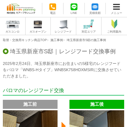
電話
LINE
見積依頼
メニュー
ガスコンロ
ガスオーブン
レンジフード
対応エリア
ご利用案内
取替・交換用キッチン商品TOP
施工事例
埼玉県新座市S邸の施工事例
埼玉県新座市S邸｜レンジフード交換事例
2025年2月24日、埼玉県新座市にお住まいのS様宅のレンジフード
をパロマ「WNBS-Hタイプ」WNBSK758HDXMSIRに交換させてい
ただきました。
パロマのレンジフード交換
施工前
施工後