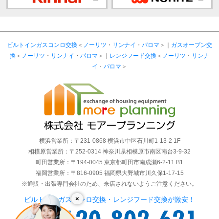
ビルトインガスコンロ交換
＜
ノーリツ
・
リンナイ
・
パロマ
＞｜
ガスオーブン交
換
＜
ノーリツ
・
リンナイ
・
パロマ
＞｜
レンジフード交換
＜
ノーリツ
・
リンナ
イ
・
パロマ
＞
横浜営業所：〒231-0868 横浜市中区石川町1-13-2 1F
相模原営業所：〒252-0314 神奈川県相模原市南区南台3-9-32
町田営業所：〒194-0045 東京都町田市南成瀬6-2-11 B1
福岡営業所：〒816-0905 福岡県大野城市川久保1-17-15
※通販・出張専門会社のため、来店されないようご注意ください。
×
ビルトインガスコンロ交換・レンジフード交換が激安！