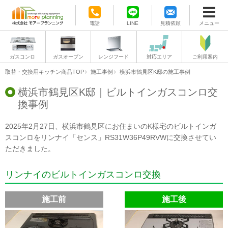
電話
LINE
見積依頼
メニュー
ガスコンロ
ガスオーブン
レンジフード
対応エリア
ご利用案内
取替・交換用キッチン商品TOP
施工事例
横浜市鶴見区K邸の施工事例
横浜市鶴見区K邸｜ビルトインガスコンロ交
換事例
2025年2月27日、横浜市鶴見区にお住まいのK様宅のビルトインガ
スコンロをリンナイ「センス」RS31W36P49RVWに交換させてい
ただきました。
リンナイのビルトインガスコンロ交換
施工前
施工後