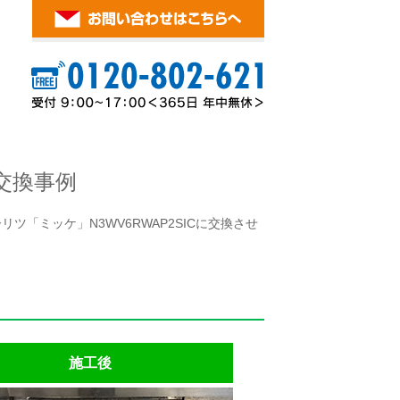
交換事例
ツ「ミッケ」N3WV6RWAP2SICに交換させ
施工後