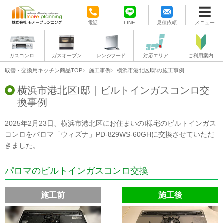
電話
LINE
見積依頼
メニュー
ガスコンロ
ガスオーブン
レンジフード
対応エリア
ご利用案内
取替・交換用キッチン商品TOP
施工事例
横浜市港北区I邸の施工事例
横浜市港北区I邸｜ビルトインガスコンロ交
換事例
2025年2月23日、横浜市港北区にお住まいのI様宅のビルトインガス
コンロをパロマ「ウィズナ」PD-829WS-60GHに交換させていただ
きました。
パロマのビルトインガスコンロ交換
施工前
施工後