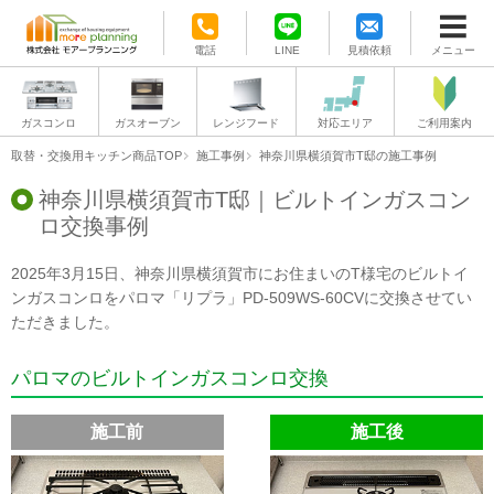
電話
LINE
見積依頼
メニュー
ガスコンロ
ガスオーブン
レンジフード
対応エリア
ご利用案内
取替・交換用キッチン商品TOP
施工事例
神奈川県横須賀市T邸の施工事例
神奈川県横須賀市T邸｜ビルトインガスコン
ロ交換事例
2025年3月15日、神奈川県横須賀市にお住まいのT様宅のビルトイ
ンガスコンロをパロマ「リプラ」PD-509WS-60CVに交換させてい
ただきました。
パロマのビルトインガスコンロ交換
施工前
施工後