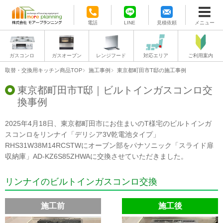
電話
LINE
見積依頼
メニュー
ガスコンロ
ガスオーブン
レンジフード
対応エリア
ご利用案内
取替・交換用キッチン商品TOP
施工事例
東京都町田市T邸の施工事例
東京都町田市T邸｜ビルトインガスコンロ交
換事例
2025年4月18日、東京都町田市にお住まいのT様宅のビルトインガ
スコンロをリンナイ「デリシア3V乾電池タイプ」
RHS31W38M14RCSTWにオーブン部をパナソニック「スライド扉
収納庫」AD-KZ6S85ZHWAに交換させていただきました。
リンナイのビルトインガスコンロ交換
施工前
施工後