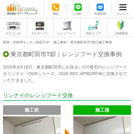
電話
LINE
見積依頼
メニュー
ガスコンロ
ガスオーブン
レンジフード
対応エリア
ご利用案内
取替・交換用キッチン商品TOP
施工事例
東京都町田市T邸の施工事例
東京都町田市T邸｜レンジフード交換事例
2025年4月18日、東京都町田市にお住まいのT様宅のレンジフード
をリンナイ「OGRシリーズ」OGR-REC-AP902RFWに交換させて
いただきました。
リンナイのレンジフード交換
施工前
施工後