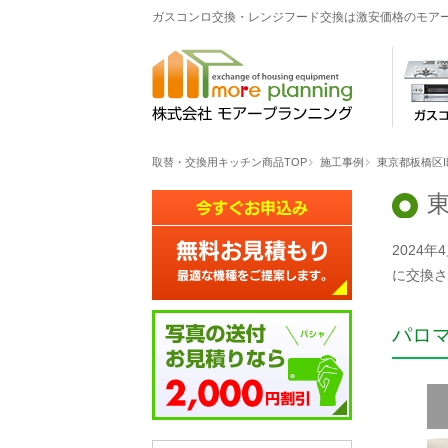
ガスコンロ交換・レンジフード交換は激安価格のモア
取替・交換用キッチン商品TOP
施工事例
東京都板橋区
2024
に交換さ
パロ